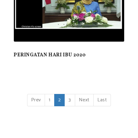
PERINGATAN HARI IBU 2020
(
Prev
1
2
3
Next
Last
c
u
r
r