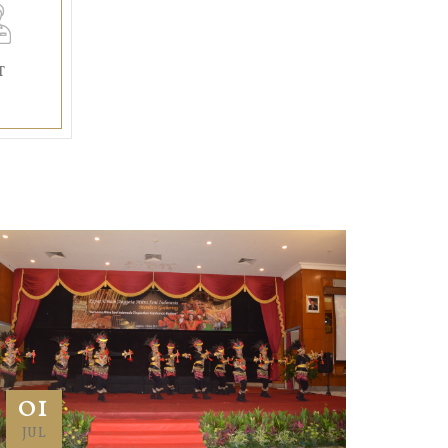
T
01
JUL