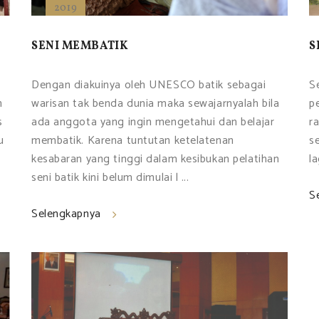
2019
SENI MEMBATIK
S
Dengan diakuinya oleh UNESCO batik sebagai
S
warisan tak benda dunia maka sewajarnyalah bila
p
n
ada anggota yang ingin mengetahui dan belajar
r
s
membatik. Karena tuntutan ketelatenan
s
u
kesabaran yang tinggi dalam kesibukan pelatihan
la
seni batik kini belum dimulai l ...
S
Selengkapnya