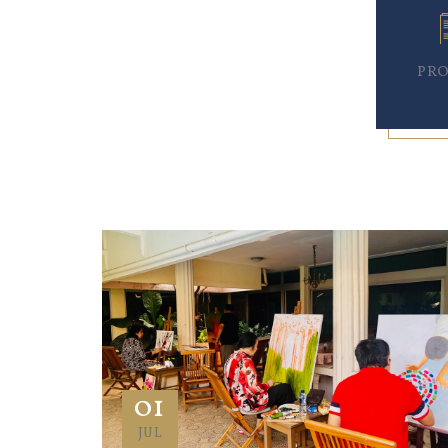
PR
01
JUL