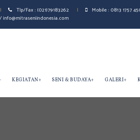
Tlp/Fax :
(021)79183262
Mobile :
0813 1757 4
/ info@mitraseniindonesia.com
KEGIATAN
SENI & BUDAYA
GALERI