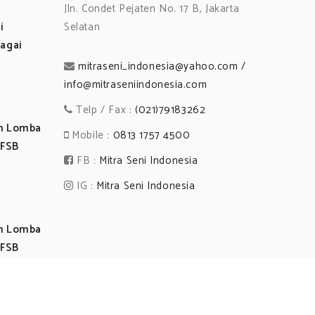
Jln. Condet Pejaten No. 17 B, Jakarta
i
Selatan
agai
mitraseni_indonesia@yahoo.com /
info@mitraseniindonesia.com
Telp / Fax :
(021)79183262
an Lomba
Mobile :
0813 1757 4500
 FSB
FB :
Mitra Seni Indonesia
IG :
Mitra Seni Indonesia
an Lomba
 FSB