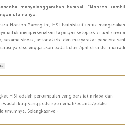
mencoba menyelenggarakan kembali “Nonton sambil
angan utamanya.
cara Nonton Bareng ini, MSI berinisiatif untuk mengadakan
nnya untuk memperkenalkan tayangan ketoprak virtual sinema
, sesame sineas, actor aktris, dan masyarakat pencinta seni
eharusnya diselenggarakan pada bulan April di undur menjadi
ara
ngkat MSI adalah perkumpulan yang bersifat nirlaba dan
n wadah bagi yang peduli/pemerhati/pecinta/pelaku
ada umumnya.
Selengkapnya >