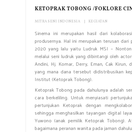
KETOPRAK TOBONG /FOKLORE CIN
MITRA SENI INDONESIA
KEGIATAN
Sinema ini merupakan hasil dari kolabora
produsernya. Hal ini merupakan terusan dar
2020 yang lalu yaitu Ludruk MSI – Nonto
melalui seni ludruk yang dibintangi oleh acto
Andini, Hj. Komar, Derry, Eman, Cak Kirun, 
yang mana dana tersebut didistribusikan ke
Institut (Ketoprak Tobong).
Ketoprak Tobong pada dahulunya adalah sen
cara berkeliling. Untuk menyiasati pertunj
pertunjukan Ketoprak dengan mengkolabor
sehingga menghasilkan tayangan digital layar
Yuwono (anak pemilik Ketoprak Tobong). 
bagaimana peranan wanita pada jaman dahulu 