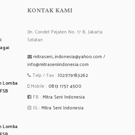
KONTAK KAMI
Jln. Condet Pejaten No. 17 B, Jakarta
i
Selatan
agai
mitraseni_indonesia@yahoo.com /
info@mitraseniindonesia.com
Telp / Fax :
(021)79183262
an Lomba
Mobile :
0813 1757 4500
 FSB
FB :
Mitra Seni Indonesia
IG :
Mitra Seni Indonesia
an Lomba
 FSB