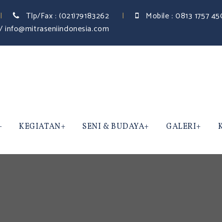
Tlp/Fax :
(021)79183262
Mobile :
0813 1757 4
/ info@mitraseniindonesia.com
KEGIATAN
SENI & BUDAYA
GALERI