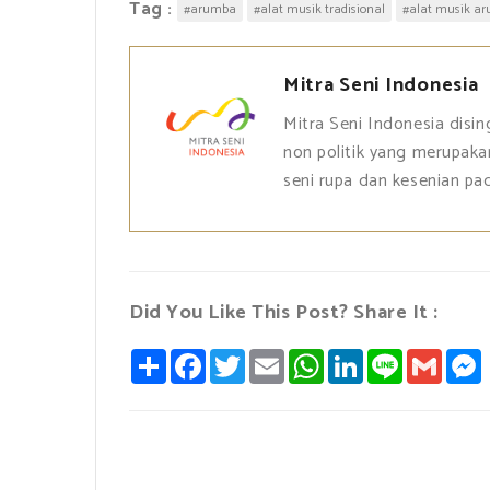
Tag :
#arumba
#alat musik tradisional
#alat musik a
Mitra Seni Indonesia
Mitra Seni Indonesia disi
non politik yang merupaka
seni rupa dan kesenian p
Did You Like This Post? Share It :
S
F
T
E
W
L
L
G
h
a
w
m
h
i
i
m
a
c
i
a
a
n
n
a
s
r
e
t
i
t
k
e
i
s
e
b
t
l
s
e
l