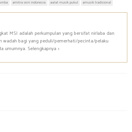
rumba
#mitra seni indonesia
#alat musik pukul
#musik tradisional
ngkat MSI adalah perkumpulan yang bersifat nirlaba dan
n wadah bagi yang peduli/pemerhati/pecinta/pelaku
ada umumnya.
Selengkapnya >
M
e
e