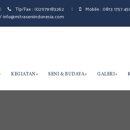
Tlp/Fax :
(021)79183262
Mobile :
0813 1757 4
/ info@mitraseniindonesia.com
KEGIATAN
SENI & BUDAYA
GALERI