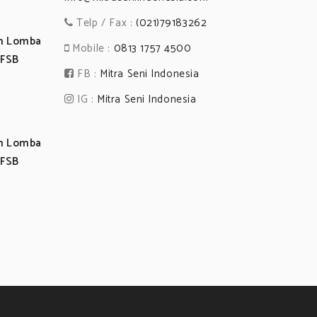
Telp / Fax :
(021)79183262
an Lomba
Mobile :
0813 1757 4500
 FSB
FB :
Mitra Seni Indonesia
IG :
Mitra Seni Indonesia
an Lomba
 FSB